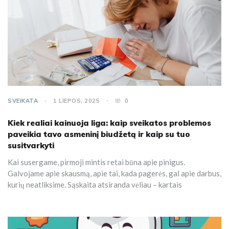
SVEIKATA
1 LIEPOS, 2025
0
Kiek realiai kainuoja liga: kaip sveikatos problemos
paveikia tavo asmeninį biudžetą ir kaip su tuo
susitvarkyti
Kai susergame, pirmoji mintis retai būna apie pinigus.
Galvojame apie skausmą, apie tai, kada pagerės, gal apie darbus,
kurių neatliksime. Sąskaita atsiranda vėliau – kartais