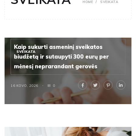
HOME
SVEIKATA
Kaip sukurti asmeninį sveikatos
SVEIKATA
biudžetą ir sutaupyti 300 eurų per
mėnesį neprarandant gerovės
16 KOVO, 2026
0