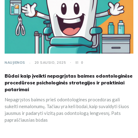
NAUJIENOS
20 SAUSIO, 2025
0
Būdai kaip įveikti nepagrįstas baimes odontologinėse
procedūrose psichologinės strategijos ir praktiniai
patarimai
Nepagrįstos baimės prieš odontologines procedūras gali
sukelti nemalonumų. Tačiau yra keli būdai, kaip suvaldyti šiuos
jausmus ir padaryti vizitą pas odontologą lengvesnį. Pats
papraščiausias būdas