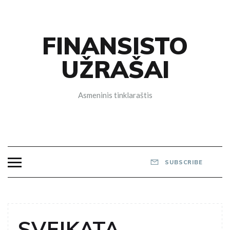
Skip
to
content
FINANSISTO
UŽRAŠAI
Asmeninis tinklaraštis
SUBSCRIBE
SVEIKATA