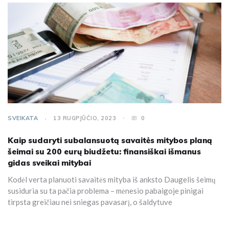
SVEIKATA
13 RUGPJŪČIO, 2023
0
Kaip sudaryti subalansuotą savaitės mitybos planą
šeimai su 200 eurų biudžetu: finansiškai išmanus
gidas sveikai mitybai
Kodėl verta planuoti savaitės mityba iš anksto Daugelis šeimų
susiduria su ta pačia problema – mėnesio pabaigoje pinigai
tirpsta greičiau nei sniegas pavasarį, o šaldytuve