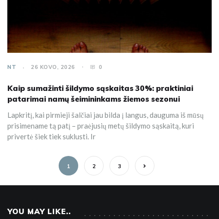
NT
26 KOVO, 2026
0
Kaip sumažinti šildymo sąskaitas 30%: praktiniai
patarimai namų šeimininkams žiemos sezonui
Lapkritį, kai pirmieji šalčiai jau bilda į langus, dauguma iš mūsų
prisimename tą patį – praėjusių metų šildymo sąskaitą, kuri
privertė šiek tiek suklusti. Ir
1
2
3
YOU MAY LIKE..