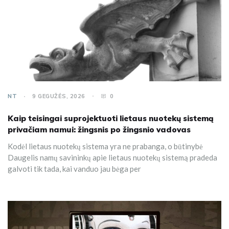
NT
9 GEGUŽĖS, 2026
0
Kaip teisingai suprojektuoti lietaus nuotekų sistemą
privačiam namui: žingsnis po žingsnio vadovas
Kodėl lietaus nuotekų sistema yra ne prabanga, o būtinybė
Daugelis namų savininkų apie lietaus nuotekų sistemą pradeda
galvoti tik tada, kai vanduo jau bėga per