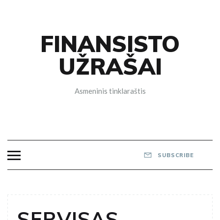
Skip
to
content
FINANSISTO
UŽRAŠAI
Asmeninis tinklaraštis
SUBSCRIBE
SERVISAS