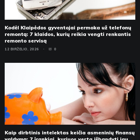
Kodėl Klaipėdos gyventojai permoka už telefonų
remontą: 7 klaidos, kurių reikia vengti renkantis
remonto servisą
12 BIRŽELIO, 2026
0
Kaip dirbtinis intelektas keičia asmeninių finansų
valdymą: 7 įrankiai, kuriuos verta išbandyti jau