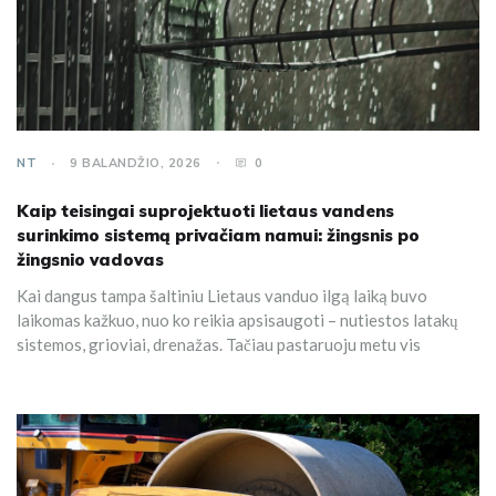
NT
9 BALANDŽIO, 2026
0
Kaip teisingai suprojektuoti lietaus vandens
surinkimo sistemą privačiam namui: žingsnis po
žingsnio vadovas
Kai dangus tampa šaltiniu Lietaus vanduo ilgą laiką buvo
laikomas kažkuo, nuo ko reikia apsisaugoti – nutiestos latakų
sistemos, grioviai, drenažas. Tačiau pastaruoju metu vis