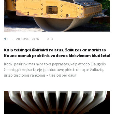
NT
28 KOVO, 2026
0
Kaip teisingai išsirinkti roletus, žaliuzes ar markizes
Kauno namui: praktinis vadovas kiekvienam biudžetui
Kodėl pasirinkimas nėra toks paprastas, kaip atrodo Daugelis
žmonių, pirmą kartą ėję į parduotuvę pirkti roletų ar žaliuzių,
grįžo tuščiomis rankomis – tiesiog per daug