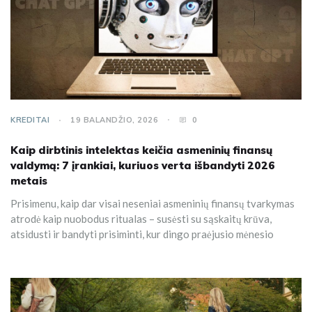
KREDITAI
19 BALANDŽIO, 2026
0
Kaip dirbtinis intelektas keičia asmeninių finansų
valdymą: 7 įrankiai, kuriuos verta išbandyti 2026
metais
Prisimenu, kaip dar visai neseniai asmeninių finansų tvarkymas
atrodė kaip nuobodus ritualas – susėsti su sąskaitų krūva,
atsidusti ir bandyti prisiminti, kur dingo praėjusio mėnesio