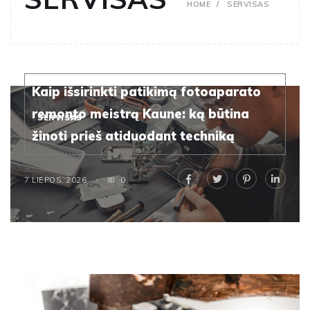
HOME
SERVISAS
Kaip išsirinkti patikimą fotoaparato
remonto meistrą Kaune: ką būtina
SERVISAS
žinoti prieš atiduodant techniką
7 LIEPOS, 2026
0