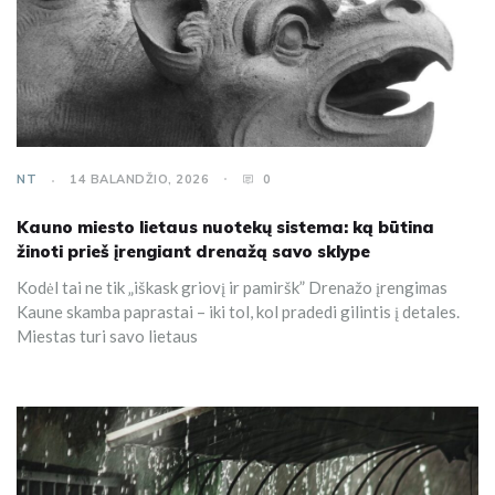
NT
14 BALANDŽIO, 2026
0
Kauno miesto lietaus nuotekų sistema: ką būtina
žinoti prieš įrengiant drenažą savo sklype
Kodėl tai ne tik „iškask griovį ir pamiršk” Drenažo įrengimas
Kaune skamba paprastai – iki tol, kol pradedi gilintis į detales.
Miestas turi savo lietaus