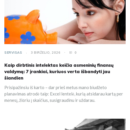
SERVISAS
3 BIRŽELIO, 2026
0
Kaip dirbtinis intelektas keičia asmeninių finansų
valdymą: 7 įrankiai, kuriuos verta išbandyti jau
šiandien
Prisipažinsiu iš karto – dar prieš metus mano biudžeto
planavimas atrodė taip: Excel lentelė, kurią atsidarau kartą per
mėnesį, žiūriu į skaičius, susigraudinu ir uždarau.