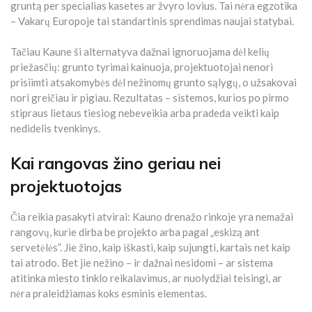
gruntą per specialias kasetes ar žvyro lovius. Tai nėra egzotika
– Vakarų Europoje tai standartinis sprendimas naujai statybai.
Tačiau Kaune ši alternatyva dažnai ignoruojama dėl kelių
priežasčių: grunto tyrimai kainuoja, projektuotojai nenori
prisiimti atsakomybės dėl nežinomų grunto sąlygų, o užsakovai
nori greičiau ir pigiau. Rezultatas – sistemos, kurios po pirmo
stipraus lietaus tiesiog nebeveikia arba pradeda veikti kaip
nedidelis tvenkinys.
Kai rangovas žino geriau nei
projektuotojas
Čia reikia pasakyti atvirai: Kauno drenažo rinkoje yra nemažai
rangovų, kurie dirba be projekto arba pagal „eskizą ant
servetėlės”. Jie žino, kaip iškasti, kaip sujungti, kartais net kaip
tai atrodo. Bet jie nežino – ir dažnai nesidomi – ar sistema
atitinka miesto tinklo reikalavimus, ar nuolydžiai teisingi, ar
nėra praleidžiamas koks esminis elementas.