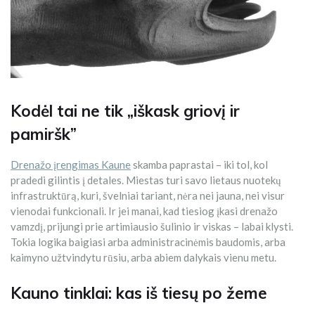
Kodėl tai ne tik „iškask griovį ir
pamiršk”
Drenažo įrengimas Kaune
skamba paprastai – iki tol, kol
pradedi gilintis į detales. Miestas turi savo lietaus nuotekų
infrastruktūrą, kuri, švelniai tariant, nėra nei jauna, nei visur
vienodai funkcionali. Ir jei manai, kad tiesiog įkasi drenažo
vamzdį, prijungi prie artimiausio šulinio ir viskas – labai klysti.
Tokia logika baigiasi arba administracinėmis baudomis, arba
kaimyno užtvindytu rūsiu, arba abiem dalykais vienu metu.
Kauno tinklai: kas iš tiesų po žeme