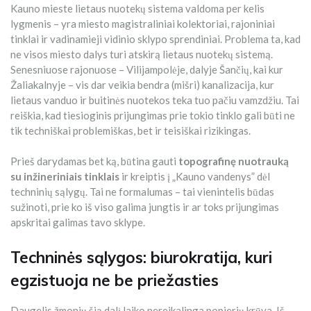
Kauno mieste lietaus nuotekų sistema valdoma per kelis
lygmenis – yra miesto magistraliniai kolektoriai, rajoniniai
tinklai ir vadinamieji vidinio sklypo sprendiniai. Problema ta, kad
ne visos miesto dalys turi atskirą lietaus nuotekų sistemą.
Senesniuose rajonuose – Vilijampolėje, dalyje Šančių, kai kur
Žaliakalnyje – vis dar veikia bendra (mišri) kanalizacija, kur
lietaus vanduo ir buitinės nuotekos teka tuo pačiu vamzdžiu. Tai
reiškia, kad tiesioginis prijungimas prie tokio tinklo gali būti ne
tik techniškai problemiškas, bet ir teisiškai rizikingas.
Prieš darydamas bet ką, būtina gauti
topografinę nuotrauką
su inžineriniais tinklais
ir kreiptis į „Kauno vandenys” dėl
techninių sąlygų. Tai ne formalumas – tai vienintelis būdas
sužinoti, prie ko iš viso galima jungtis ir ar toks prijungimas
apskritai galimas tavo sklype.
Techninės sąlygos: biurokratija, kuri
egzistuoja ne be priežasties
Daugelis žmonių šią dalį laiko nereikalinga popierių krūva. Iš