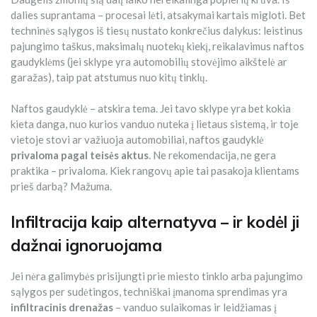
dalies suprantama – procesai lėti, atsakymai kartais migloti. Bet
techninės sąlygos iš tiesų nustato konkrečius dalykus: leistinus
pajungimo taškus, maksimalų nuotekų kiekį, reikalavimus naftos
gaudyklėms (jei sklype yra automobilių stovėjimo aikštelė ar
garažas), taip pat atstumus nuo kitų tinklų.
Naftos gaudyklė – atskira tema. Jei tavo sklype yra bet kokia
kieta danga, nuo kurios vanduo nuteka į lietaus sistemą, ir toje
vietoje stovi ar važiuoja automobiliai, naftos gaudyklė
privaloma pagal teisės aktus
. Ne rekomendacija, ne gera
praktika – privaloma. Kiek rangovų apie tai pasakoja klientams
prieš darbą? Mažuma.
Infiltracija kaip alternatyva – ir kodėl ji
dažnai ignoruojama
Jei nėra galimybės prisijungti prie miesto tinklo arba pajungimo
sąlygos per sudėtingos, techniškai įmanoma sprendimas yra
infiltracinis drenažas
– vanduo sulaikomas ir leidžiamas į