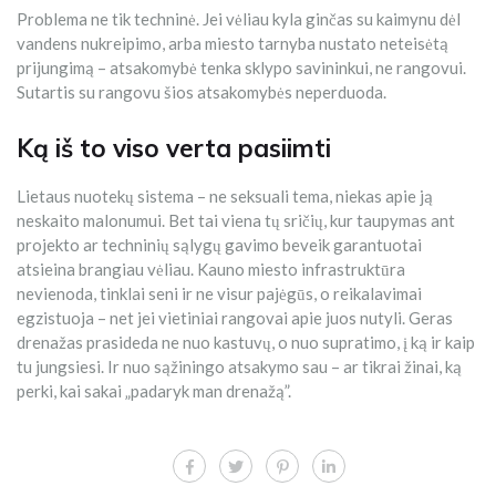
Problema ne tik techninė. Jei vėliau kyla ginčas su kaimynu dėl
vandens nukreipimo, arba miesto tarnyba nustato neteisėtą
prijungimą – atsakomybė tenka sklypo savininkui, ne rangovui.
Sutartis su rangovu šios atsakomybės neperduoda.
Ką iš to viso verta pasiimti
Lietaus nuotekų sistema – ne seksuali tema, niekas apie ją
neskaito malonumui. Bet tai viena tų sričių, kur taupymas ant
projekto ar techninių sąlygų gavimo beveik garantuotai
atsieina brangiau vėliau. Kauno miesto infrastruktūra
nevienoda, tinklai seni ir ne visur pajėgūs, o reikalavimai
egzistuoja – net jei vietiniai rangovai apie juos nutyli. Geras
drenažas prasideda ne nuo kastuvų, o nuo supratimo, į ką ir kaip
tu jungsiesi. Ir nuo sąžiningo atsakymo sau – ar tikrai žinai, ką
perki, kai sakai „padaryk man drenažą”.