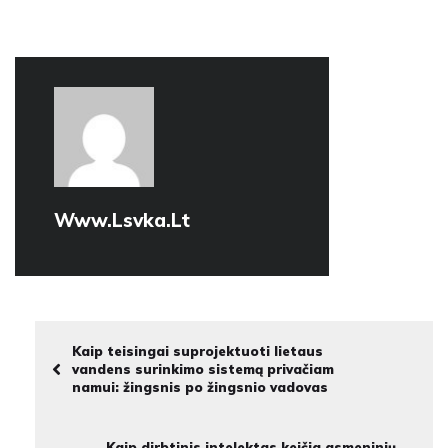
Www.lsvka.lt
Kaip teisingai suprojektuoti lietaus
vandens surinkimo sistemą privačiam
namui: žingsnis po žingsnio vadovas
Kaip dirbtinis intelektas keičia asmeninių