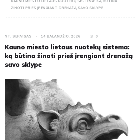
KAUNO MIESTO LIETAUS NUOTEKŲ SISTEMA: KĄ BŪTINA
ŽINOTI PRIEŠ ĮRENGIANT DRENAŽĄ SAVO SKLYPE
NT
,
SERVISAS
14 BALANDŽIO, 2026
0
Kauno miesto lietaus nuotekų sistema:
ką būtina žinoti prieš įrengiant drenažą
savo sklype