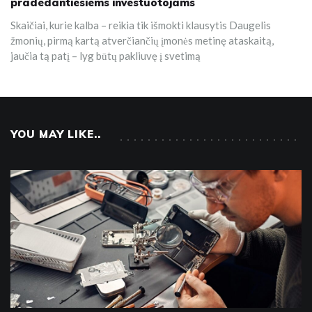
pradedantiesiems investuotojams
Skaičiai, kurie kalba – reikia tik išmokti klausytis Daugelis
žmonių, pirmą kartą atverčiančių įmonės metinę ataskaitą,
jaučia tą patį – lyg būtų pakliuvę į svetimą
YOU MAY LIKE..