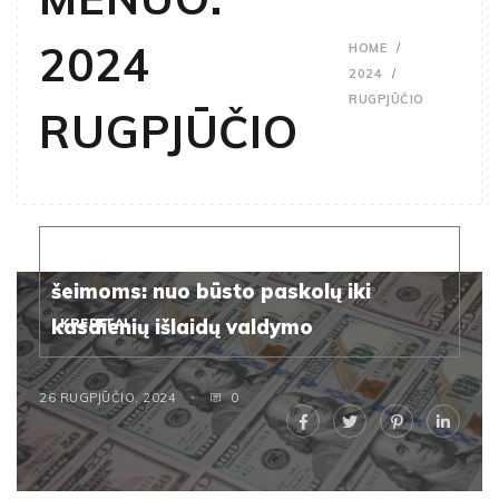
2024
HOME
2024
RUGPJŪČIO
RUGPJŪČIO
Finansiniai patarimai jaunoms
šeimoms: nuo būsto paskolų iki
kasdienių išlaidų valdymo
KREDITAI
26 RUGPJŪČIO, 2024
0