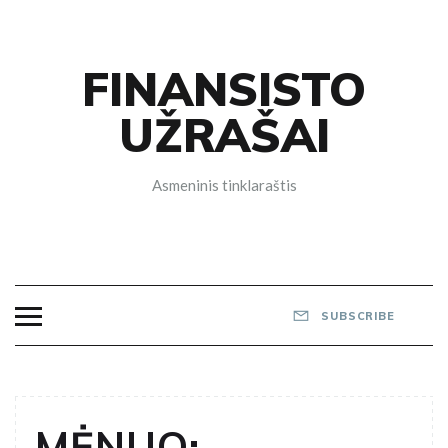
Skip
to
content
FINANSISTO
UŽRAŠAI
Asmeninis tinklaraštis
SUBSCRIBE
MĖNUO: