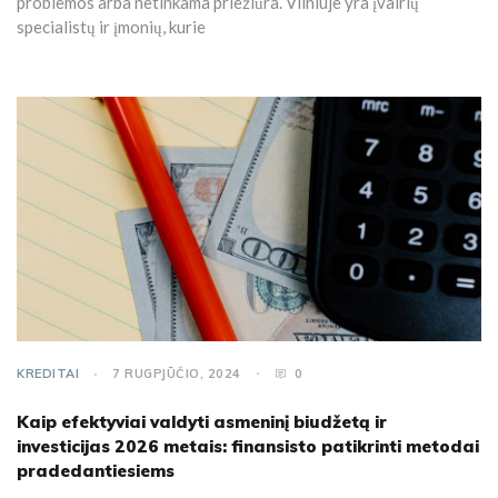
problemos arba netinkama priežiūra. Vilniuje yra įvairių
specialistų ir įmonių, kurie
KREDITAI
7 RUGPJŪČIO, 2024
0
Kaip efektyviai valdyti asmeninį biudžetą ir
investicijas 2026 metais: finansisto patikrinti metodai
pradedantiesiems