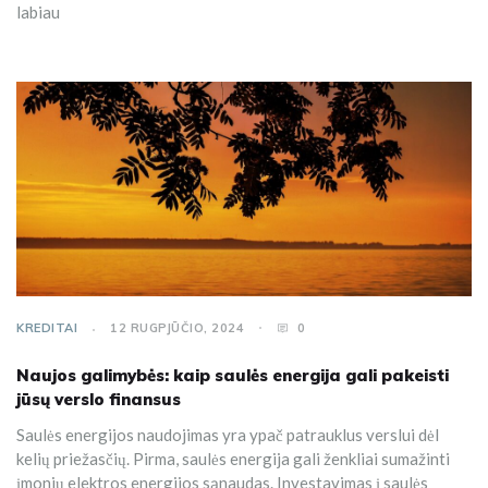
labiau
KREDITAI
12 RUGPJŪČIO, 2024
0
Naujos galimybės: kaip saulės energija gali pakeisti
jūsų verslo finansus
Saulės energijos naudojimas yra ypač patrauklus verslui dėl
kelių priežasčių. Pirma, saulės energija gali ženkliai sumažinti
įmonių elektros energijos sąnaudas. Investavimas į saulės