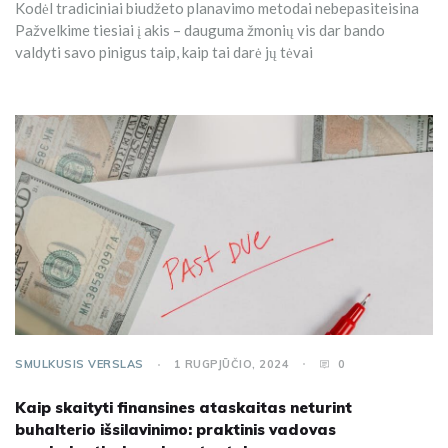
Kodėl tradiciniai biudžeto planavimo metodai nebepasiteisina
Pažvelkime tiesiai į akis – dauguma žmonių vis dar bando
valdyti savo pinigus taip, kaip tai darė jų tėvai
SMULKUSIS VERSLAS
1 RUGPJŪČIO, 2024
0
Kaip skaityti finansines ataskaitas neturint
buhalterio išsilavinimo: praktinis vadovas