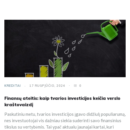
KREDITAI
17 RUGPJŪČIO, 2024
0
Finansų ateitis: kaip tvarios investicijos keičia verslo
kraštovaizdį
Paskutiniu metu, tvarios investicijos įgavo didžiulį populiarumą,
nes investuotojai vis dažniau siekia suderinti savo finansinius
tikslus su vertybėmis. Tai ypač aktualu jaunajai kartai, kuri