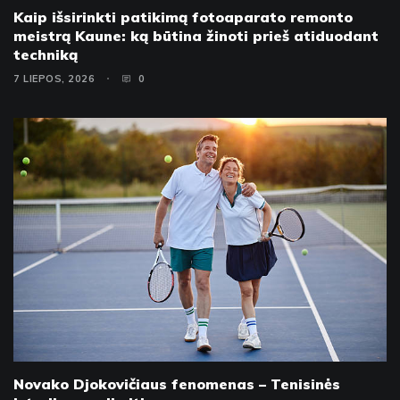
Kaip išsirinkti patikimą fotoaparato remonto
meistrą Kaune: ką būtina žinoti prieš atiduodant
techniką
7 LIEPOS, 2026
0
Novako Djokovičiaus fenomenas – Tenisinės