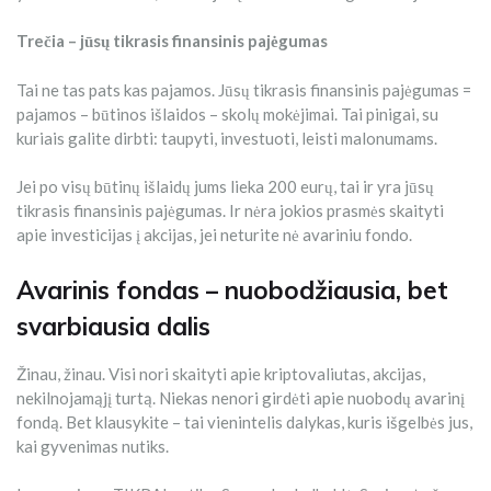
Trečia – jūsų tikrasis finansinis pajėgumas
Tai ne tas pats kas pajamos. Jūsų tikrasis finansinis pajėgumas =
pajamos – būtinos išlaidos – skolų mokėjimai. Tai pinigai, su
kuriais galite dirbti: taupyti, investuoti, leisti malonumams.
Jei po visų būtinų išlaidų jums lieka 200 eurų, tai ir yra jūsų
tikrasis finansinis pajėgumas. Ir nėra jokios prasmės skaityti
apie investicijas į akcijas, jei neturite nė avariniu fondo.
Avarinis fondas – nuobodžiausia, bet
svarbiausia dalis
Žinau, žinau. Visi nori skaityti apie kriptovaliutas, akcijas,
nekilnojamąjį turtą. Niekas nenori girdėti apie nuobodų avarinį
fondą. Bet klausykite – tai vienintelis dalykas, kuris išgelbės jus,
kai gyvenimas nutiks.