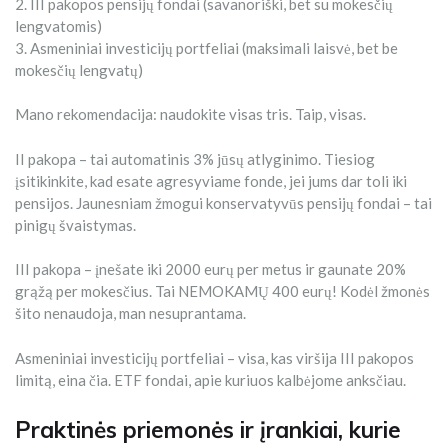
2. III pakopos pensijų fondai (savanoriški, bet su mokesčių
lengvatomis)
3. Asmeniniai investicijų portfeliai (maksimali laisvė, bet be
mokesčių lengvatų)
Mano rekomendacija: naudokite visas tris. Taip, visas.
II pakopa – tai automatinis 3% jūsų atlyginimo. Tiesiog
įsitikinkite, kad esate agresyviame fonde, jei jums dar toli iki
pensijos. Jaunesniam žmogui konservatyvūs pensijų fondai – tai
pinigų švaistymas.
III pakopa – įnešate iki 2000 eurų per metus ir gaunate 20%
grąžą per mokesčius. Tai NEMOKAMŲ 400 eurų! Kodėl žmonės
šito nenaudoja, man nesuprantama.
Asmeniniai investicijų portfeliai – visa, kas viršija III pakopos
limitą, eina čia. ETF fondai, apie kuriuos kalbėjome anksčiau.
Praktinės priemonės ir įrankiai, kurie