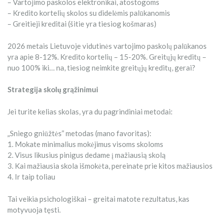
– Vartojimo paskolos elektronikai, atostogoms
– Kredito kortelių skolos su didelėmis palūkanomis
– Greitieji kreditai (šitie yra tiesiog košmaras)
2026 metais Lietuvoje vidutinės vartojimo paskolų palūkanos
yra apie 8-12%. Kredito kortelių – 15-20%. Greitųjų kreditų –
nuo 100% iki… na, tiesiog neimkite greitųjų kreditų, gerai?
Strategija skolų grąžinimui
Jei turite kelias skolas, yra du pagrindiniai metodai:
„Sniego gniūžtės” metodas (mano favoritas):
1. Mokate minimalius mokėjimus visoms skoloms
2. Visus likusius pinigus dedame į mažiausią skolą
3. Kai mažiausia skola išmokėta, pereinate prie kitos mažiausios
4. Ir taip toliau
Tai veikia psichologiškai – greitai matote rezultatus, kas
motyvuoja tęsti.