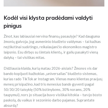
Kodėl visi klysta pradėdami valdyti
pinigus
Žinot, kas labiausiai nervina finansų pasaulyje? Kad dauguma
žmonių galvoja, jog asmeninio biudžeto valdymas – tai kažkas
neįtikėtinai sudėtingo, reikalaujančio ekonomikos magistro
laipsnio. Esu dirbęs su šimtais klientų, ir galiu pasakyti vieną
dalyką – tai visiškas mitas.
Didžiausia klaida, kurią matau 2026-aisiais? Žmonės vis dar
bando kopijuoti kažkokias „universalias” biudžeto sistemas,
kurias rado TikTok ar Instagram. Vienas mano klientas praėjusį
mėnesį prisipažino, kad tris mėnesius bandė gyventi pagal
50/30/20 taisyklę (50% būtinybėms, 30% norams, 20%
taupymui), nors jo situacija buvo visiškai kitokia – turėjo būsto
paskolą, du vaikus ir sezoninio darbo pajamas. Suprantate
absurdą?