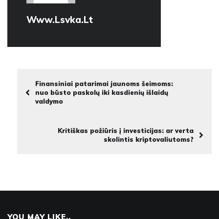
Www.lsvka.lt
Finansiniai patarimai jaunoms šeimoms:
nuo būsto paskolų iki kasdienių išlaidų
valdymo
Kritiškas požiūris į investicijas: ar verta
skolintis kriptovaliutoms?
YOU MAY LIKE..