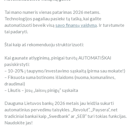
Tai mano numeris vienas patarimas 2026 metams.
Technologijos pagaliau pasiekė tą tašką, kai galite
automatizuoti beveik visą
savo finansų valdymą
. Ir turėtumėte
tai padaryti.
Štai kaip aš rekomenduoju struktūrizuoti:
Kai gaunate atlyginimą, pinigai turėtų AUTOMATIŠKAI
pasiskirstyti:
– 10-20% į taupymo/investavimo sąskaitą (pirma sau mokate!)
– Fiksuota suma būtinoms išlaidoms (nuoma, komunalinės,
draudimai)
– Likutis – jūsų „laisvų pinigų” sąskaita
Dauguma Lietuvos bankų 2026 metais jau leidžia sukurti
automatinius pervedimu taisykles. „Revolut”, „Paysera”, net
tradiciniai bankai kaip „Swedbank” ar „SEB” turi tokias funkcijas.
Naudokite jas!