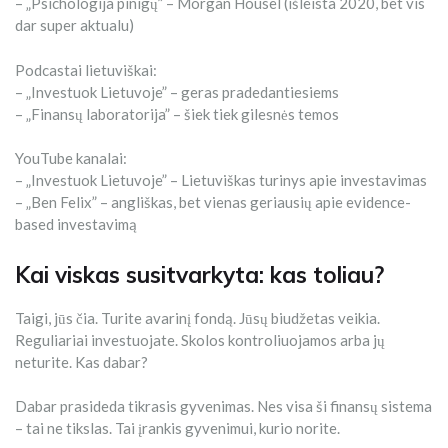
– „Psichologija pinigų” – Morgan Housel (išleista 2020, bet vis
dar super aktualu)
Podcastai lietuviškai:
– „Investuok Lietuvoje” – geras pradedantiesiems
– „Finansų laboratorija” – šiek tiek gilesnės temos
YouTube kanalai:
– „Investuok Lietuvoje” – Lietuviškas turinys apie investavimas
– „Ben Felix” – angliškas, bet vienas geriausių apie evidence-
based investavimą
Kai viskas susitvarkyta: kas toliau?
Taigi, jūs čia. Turite avarinį fondą. Jūsų biudžetas veikia.
Reguliariai investuojate. Skolos kontroliuojamos arba jų
neturite. Kas dabar?
Dabar prasideda tikrasis gyvenimas. Nes visa ši finansų sistema
– tai ne tikslas. Tai įrankis gyvenimui, kurio norite.