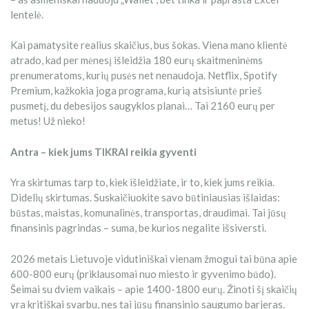
lentelė.
Kai pamatysite realius skaičius, bus šokas. Viena mano klientė
atrado, kad per mėnesį išleidžia 180 eurų skaitmeninėms
prenumeratoms, kurių pusės net nenaudoja. Netflix, Spotify
Premium, kažkokia joga programa, kurią atsisiuntė prieš
pusmetį, du debesijos saugyklos planai… Tai 2160 eurų per
metus! Už nieko!
Antra – kiek jums TIKRAI reikia gyventi
Yra skirtumas tarp to, kiek išleidžiate, ir to, kiek jums reikia.
Didelių skirtumas. Suskaičiuokite savo būtiniausias išlaidas:
būstas, maistas, komunalinės, transportas, draudimai. Tai jūsų
finansinis pagrindas – suma, be kurios negalite išsiversti.
2026 metais Lietuvoje vidutiniškai vienam žmogui tai būna apie
600-800 eurų (priklausomai nuo miesto ir gyvenimo būdo).
Šeimai su dviem vaikais – apie 1400-1800 eurų. Žinoti šį skaičių
yra kritiškai svarbu, nes tai jūsų finansinio saugumo barjeras.