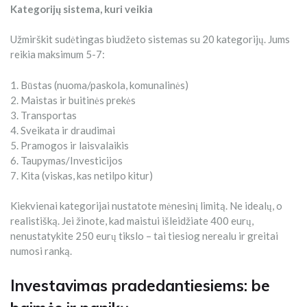
Kategorijų sistema, kuri veikia
Užmirškit sudėtingas biudžeto sistemas su 20 kategorijų. Jums
reikia maksimum 5-7:
1. Būstas (nuoma/paskola, komunalinės)
2. Maistas ir buitinės prekės
3. Transportas
4. Sveikata ir draudimai
5. Pramogos ir laisvalaikis
6. Taupymas/Investicijos
7. Kita (viskas, kas netilpo kitur)
Kiekvienai kategorijai nustatote mėnesinį limitą. Ne idealų, o
realistišką. Jei žinote, kad maistui išleidžiate 400 eurų,
nenustatykite 250 eurų tikslo – tai tiesiog nerealu ir greitai
numosi ranką.
Investavimas pradedantiesiems: be