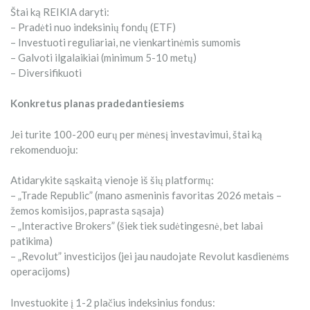
Štai ką REIKIA daryti:
– Pradėti nuo indeksinių fondų (ETF)
– Investuoti reguliariai, ne vienkartinėmis sumomis
– Galvoti ilgalaikiai (minimum 5-10 metų)
– Diversifikuoti
Konkretus planas pradedantiesiems
Jei turite 100-200 eurų per mėnesį investavimui, štai ką
rekomenduoju:
Atidarykite sąskaitą vienoje iš šių platformų:
– „Trade Republic” (mano asmeninis favoritas 2026 metais –
žemos komisijos, paprasta sąsaja)
– „Interactive Brokers” (šiek tiek sudėtingesnė, bet labai
patikima)
– „Revolut” investicijos (jei jau naudojate Revolut kasdienėms
operacijoms)
Investuokite į 1-2 plačius indeksinius fondus: