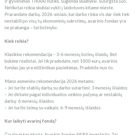
Ir gyvenimas TIKRAI nutiks. Sugenda skalbyklė. Susirgsta šuo.
Netikėtai reikia skubiai vykti į laidotuves kitame mieste.
Prarandate darbą. 2026-aisiais, kai darbo rinka vis dar šiek tiek
nestabili po visų tų ekonominių sukrėtimų, avarinis fondas yra
ne prabanga – tai būtinybė.
Kiek reikia?
Klasikinė rekomendacija – 3-6 mėnesių būtinų išlaidų. Bet
būkime realistai. Jei tik pradedate, net 1000 eurų avarinis
fondas jau yra milžiniškas pasiekimas. Pradėkite nuo to.
Mano asmeninė rekomendacija 2026 metams:
– Jei turite stabilų darbą su darbo sutartimi: 3 mėnesių išlaidos
– Jei dirbate pagal individualios veiklos pažymą ar nestabilų
darbą: 6 mėnesių išlaidos
– Jei turite šeimą su vaikais: 6-9 mėnesių išlaidos
Kur laikyti avarinį fondą?
Čia daug kas klysta. Avarinis fondas NĖRA investicija. Tai