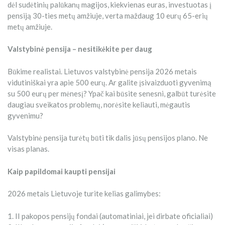
dėl sudėtinių palūkanų magijos, kiekvienas euras, investuotas į
pensiją 30-ties metų amžiuje, verta maždaug 10 eurų 65-erių
metų amžiuje.
Valstybinė pensija – nesitikėkite per daug
Būkime realistai. Lietuvos valstybinė pensija 2026 metais
vidutiniškai yra apie 500 eurų. Ar galite įsivaizduoti gyvenimą
su 500 eurų per mėnesį? Ypač kai būsite senesni, galbūt turėsite
daugiau sveikatos problemų, norėsite keliauti, mėgautis
gyvenimu?
Valstybinė pensija turėtų būti tik dalis jūsų pensijos plano. Ne
visas planas.
Kaip papildomai kaupti pensijai
2026 metais Lietuvoje turite kelias galimybes:
1. II pakopos pensijų fondai (automatiniai, jei dirbate oficialiai)