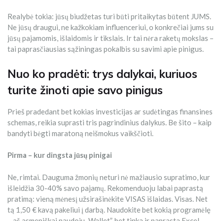
Realybė tokia: jūsų biudžetas turi būti pritaikytas būtent JUMS.
Ne jūsų draugui, ne kažkokiam influenceriui, o konkrečiai jums su
jūsų pajamomis, išlaidomis ir tikslais. Ir tai nėra raketų mokslas –
tai paprasčiausias sąžiningas pokalbis su savimi apie pinigus.
Nuo ko pradėti: trys dalykai, kuriuos
turite žinoti apie savo pinigus
Prieš pradedant bet kokias investicijas ar sudėtingas finansines
schemas, reikia suprasti tris pagrindinius dalykus. Be šito – kaip
bandyti bėgti maratoną neišmokus vaikščioti.
Pirma – kur dingsta jūsų pinigai
Ne, rimtai. Dauguma žmonių neturi nė mažiausio supratimo, kur
išleidžia 30-40% savo pajamų. Rekomenduoju labai paprastą
pratimą: vieną mėnesį užsirašinėkite VISAS išlaidas. Visas. Net
tą 1,50 € kavą pakeliui į darbą. Naudokite bet kokią programėlę
– aš asmeniškai naudoju „Wallet”, bet tinka ir paprasta Excel