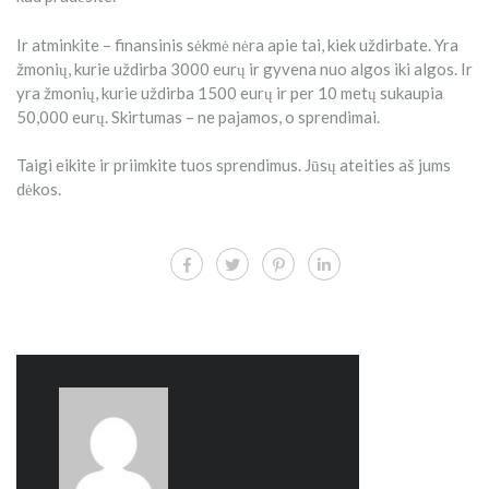
Ir atminkite – finansinis sėkmė nėra apie tai, kiek uždirbate. Yra
žmonių, kurie uždirba 3000 eurų ir gyvena nuo algos iki algos. Ir
yra žmonių, kurie uždirba 1500 eurų ir per 10 metų sukaupia
50,000 eurų. Skirtumas – ne pajamos, o sprendimai.
Taigi eikite ir priimkite tuos sprendimus. Jūsų ateities aš jums
dėkos.