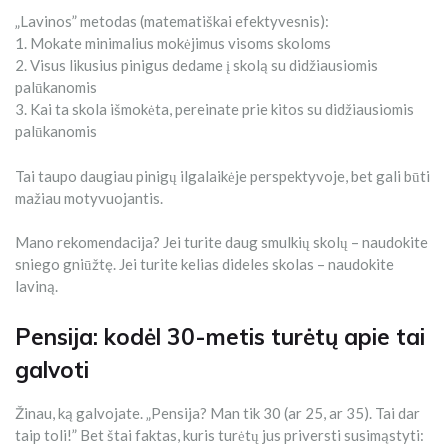
„Lavinos” metodas (matematiškai efektyvesnis):
1. Mokate minimalius mokėjimus visoms skoloms
2. Visus likusius pinigus dedame į skolą su didžiausiomis
palūkanomis
3. Kai ta skola išmokėta, pereinate prie kitos su didžiausiomis
palūkanomis
Tai taupo daugiau pinigų ilgalaikėje perspektyvoje, bet gali būti
mažiau motyvuojantis.
Mano rekomendacija? Jei turite daug smulkių skolų – naudokite
sniego gniūžtę. Jei turite kelias dideles skolas – naudokite
laviną.
Pensija: kodėl 30-metis turėtų apie tai
galvoti
Žinau, ką galvojate. „Pensija? Man tik 30 (ar 25, ar 35). Tai dar
taip toli!” Bet štai faktas, kuris turėtų jus priversti susimąstyti: