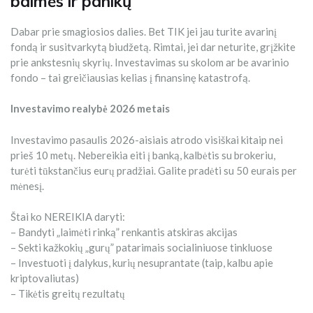
baimės ir panikų
Dabar prie smagiosios dalies. Bet TIK jei jau turite avarinį
fondą ir susitvarkytą biudžetą. Rimtai, jei dar neturite, grįžkite
prie ankstesnių skyrių. Investavimas su skolom ar be avarinio
fondo – tai greičiausias kelias į finansinę katastrofą.
Investavimo realybė 2026 metais
Investavimo pasaulis 2026-aisiais atrodo visiškai kitaip nei
prieš 10 metų. Nebereikia eiti į banką, kalbėtis su brokeriu,
turėti tūkstančius eurų pradžiai. Galite pradėti su 50 eurais per
mėnesį.
Štai ko NEREIKIA daryti:
– Bandyti „laimėti rinką” renkantis atskiras akcijas
– Sekti kažkokių „gurų” patarimais socialiniuose tinkluose
– Investuoti į dalykus, kurių nesuprantate (taip, kalbu apie
kriptovaliutas)
– Tikėtis greitų rezultatų