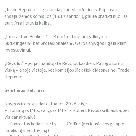
„Trade Republic” – geriausia pradedantiesiems. Paprasta
sąsaja, žemos komisijos (1 € už sandorį), galite pradėti nuo 10
eurų. Yra lietuvių kalba.
„Interactive Brokers” – jei norite daugiau galimybių.
Sudėtingesnė, bet profesionalesnė. Geros sąlygos ilgalaikiam
investavimui.
„Revolut” – jei jau naudojate Revolut kasdien. Patogu turėti
viską vienoje vietoje, bet komisijos šiek tiek didesnės nei Trade
Republic.
Švietimosi šaltiniai
Knygos (taip, vis dar aktualios 2026-ais):
– „Turtingas tėtis, vargšas tėtis” – Robert Kiyosaki (klasika, bet
vis dar aktualu)
– „Paprastas kelias į turtą” – JL Collins (geriausia knyga apie
indeksinį investavimą)