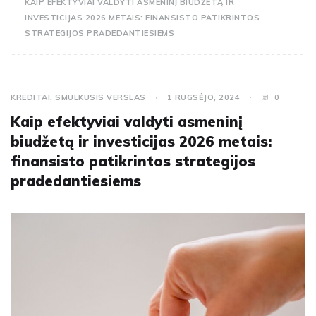
KAIP EFEKTYVIAI VALDYTI ASMENINĮ BIUDŽETĄ IR
INVESTICIJAS 2026 METAIS: FINANSISTO PATIKRINTOS
STRATEGIJOS PRADEDANTIESIEMS
KREDITAI
,
SMULKUSIS VERSLAS
1 RUGSĖJO, 2024
0
Kaip efektyviai valdyti asmeninį
biudžetą ir investicijas 2026 metais:
finansisto patikrintos strategijos
pradedantiesiems