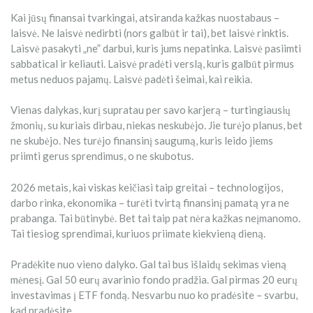
Kai jūsų finansai tvarkingai, atsiranda kažkas nuostabaus –
laisvė. Ne laisvė nedirbti (nors galbūt ir tai), bet laisvė rinktis.
Laisvė pasakyti „ne” darbui, kuris jums nepatinka. Laisvė pasiimti
sabbatical ir keliauti. Laisvė pradėti verslą, kuris galbūt pirmus
metus neduos pajamų. Laisvė padėti šeimai, kai reikia.
Vienas dalykas, kurį supratau per savo karjerą – turtingiausių
žmonių, su kuriais dirbau, niekas neskubėjo. Jie turėjo planus, bet
ne skubėjo. Nes turėjo finansinį saugumą, kuris leido jiems
priimti gerus sprendimus, o ne skubotus.
2026 metais, kai viskas keičiasi taip greitai – technologijos,
darbo rinka, ekonomika – turėti tvirtą finansinį pamatą yra ne
prabanga. Tai būtinybė. Bet tai taip pat nėra kažkas neįmanomo.
Tai tiesiog sprendimai, kuriuos priimate kiekvieną dieną.
Pradėkite nuo vieno dalyko. Gal tai bus išlaidų sekimas vieną
mėnesį. Gal 50 eurų avarinio fondo pradžia. Gal pirmas 20 eurų
investavimas į ETF fondą. Nesvarbu nuo ko pradėsite – svarbu,
kad pradėsite.