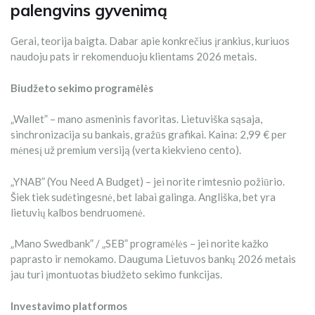
palengvins gyvenimą
Gerai, teorija baigta. Dabar apie konkrečius įrankius, kuriuos
naudoju pats ir rekomenduoju klientams 2026 metais.
Biudžeto sekimo programėlės
„Wallet” – mano asmeninis favoritas. Lietuviška sąsaja,
sinchronizacija su bankais, gražūs grafikai. Kaina: 2,99 € per
mėnesį už premium versiją (verta kiekvieno cento).
„YNAB” (You Need A Budget) – jei norite rimtesnio požiūrio.
Šiek tiek sudėtingesnė, bet labai galinga. Angliška, bet yra
lietuvių kalbos bendruomenė.
„Mano Swedbank” / „SEB” programėlės – jei norite kažko
paprasto ir nemokamo. Dauguma Lietuvos bankų 2026 metais
jau turi įmontuotas biudžeto sekimo funkcijas.
Investavimo platformos