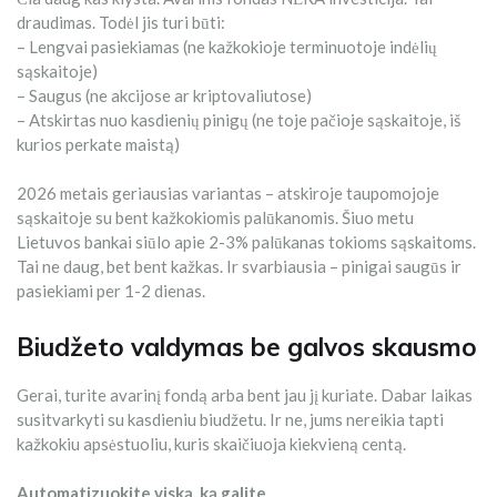
draudimas. Todėl jis turi būti:
– Lengvai pasiekiamas (ne kažkokioje terminuotoje indėlių
sąskaitoje)
– Saugus (ne akcijose ar kriptovaliutose)
– Atskirtas nuo kasdienių pinigų (ne toje pačioje sąskaitoje, iš
kurios perkate maistą)
2026 metais geriausias variantas – atskiroje taupomojoje
sąskaitoje su bent kažkokiomis palūkanomis. Šiuo metu
Lietuvos bankai siūlo apie 2-3% palūkanas tokioms sąskaitoms.
Tai ne daug, bet bent kažkas. Ir svarbiausia – pinigai saugūs ir
pasiekiami per 1-2 dienas.
Biudžeto valdymas be galvos skausmo
Gerai, turite avarinį fondą arba bent jau jį kuriate. Dabar laikas
susitvarkyti su kasdieniu biudžetu. Ir ne, jums nereikia tapti
kažkokiu apsėstuoliu, kuris skaičiuoja kiekvieną centą.
Automatizuokite viską, ką galite