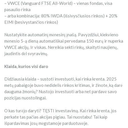
– VWCE (Vanguard FTSE All-World) – vienas fondas, visa
pasaulio rinka
– arba kombinacija: 80% IWDA (išsivysčiusios rinkos) + 20%
EIMI (besivystančios rinkos)
Nustatykite automatinį mėnesinį įnašą. Pavyzdžiui, kiekvieno
mėnesio 5-ą dieną automatiškai pervedama 150 eurų ir nuperka
VWCE akcijų. Ir viskas. Nereikia sekti rinkų, skaityti naujienų,
jaudintis dėl svyravimų.
Klaida, kurios visi daro
Didžiausia klaida – sustoti investuoti, kai rinka krenta. 2025
metų pabaigoje buvo nedidelis rinkos kritimas, ir žinote, ką darė
dauguma žmonių? Nustojo investuoti arba net pardavė savo
pozicijas nuostolingai.
O kas turėjo daryti? TĘSTI investavimą. Kai rinka krenta, jūs
perkate tas pačias akcijas pigiau. Tai nuostabu! Tai kaip
išpardavimas jūsų mėgstamoje parduotuvėje.