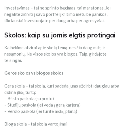
Investavimas – tai ne sprinto bėgimas, tai maratonas. Jei
negalite žiūrėti į savo portfelį kritimo metu be panikos,
tikriausiai investuojate per daug arba per agresyviai.
Skolos: kaip su jomis elgtis protingai
Kalbėkime atvirai apie skolų temą, nes čia daug mitų ir
nesąmonių. Ne visos skolos yra blogos. Taip, girdėjote
teisingai.
Geros skolos vs blogos skolos
Gera skola – tai skola, kuri padeda jums uždirbti daugiau arba
didina jūsų turtą:
– Būsto paskola (su protu)
– Studijų paskola (jei veda į gerą karjerą)
– Verslo paskola (jei turite aiškų planą)
Bloga skola – tai skola vartojimui: